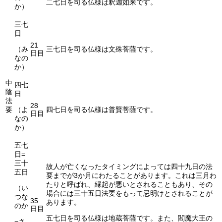
二七日を司る仏様は釈迦如来です。
か）
三七
日
21
（み
三七日を司る仏様は文殊菩薩です。
日目
なの
か）
中
四七
陰
日
法
28
要
（よ
四七日を司る仏様は普賢菩薩です。
日目
なの
か）
五七
日=
三十
故人が亡くなったタイミングによっては四十九日の法
五日
要までが3か月にわたることがあります。これは三月わ
たりと呼ばれ、縁起が悪いとされることもあり、その
（い
場合には三十五日法要をもって忌明けとされることが
つな
35
あります。
のか
日目
五七日を司る仏様は地蔵菩薩です。また、閻魔大王の
=さ