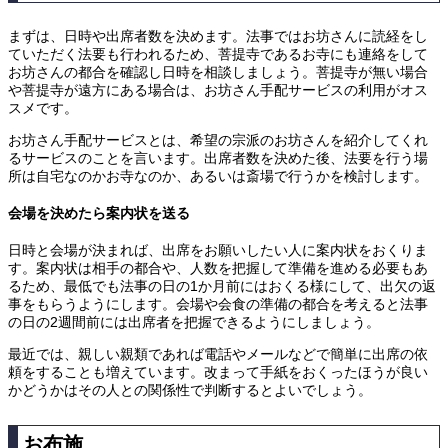
まずは、日時や出席者数を決めます。法事ではお坊さんに読経をし
ていただく法要も行われるため、菩提寺であるお寺にも連絡をして
お坊さんの都合を確認し日時を相談しましょう。菩提寺が無い場合
や菩提寺が遠方にある場合は、お坊さん手配サービスの利用がオス
スメです。
お坊さん手配サービスとは、希望の宗派のお坊さんを紹介してくれ
るサービスのことを言います。出席者数を決めた後、法要を行う場
所は自宅なのかお寺なのか、あるいは斎場で行うかを検討します。
会場を決めたら案内状を送る
日時と会場が決まれば、出席をお願いしたい人に案内状をおくりま
す。案内状は相手の都合や、人数を把握して準備を進める必要もあ
るため、最低でも法事の日の1か月前にはおくる様にして、出欠の返
事をもらうようにします。会場や会食の準備の都合を考えると法事
の日の2週間前には出席者を把握できるようにしましょう。
最近では、親しい親類であれば電話やメールなどで簡単に出席の依
頼をすることも増えています。改まって手紙をおくったほうが良い
かどうかはその人との関係性で判断するとよいでしょう。
お布施