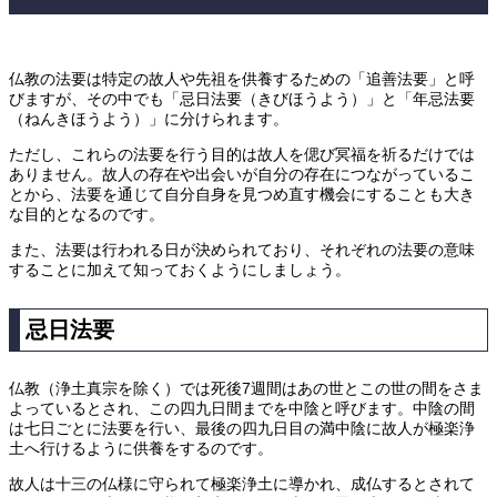
仏教の法要は特定の故人や先祖を供養するための「追善法要」と呼
びますが、その中でも「忌日法要（きびほうよう）」と「年忌法要
（ねんきほうよう）」に分けられます。
ただし、これらの法要を行う目的は故人を偲び冥福を祈るだけでは
ありません。故人の存在や出会いが自分の存在につながっているこ
とから、法要を通じて自分自身を見つめ直す機会にすることも大き
な目的となるのです。
また、法要は行われる日が決められており、それぞれの法要の意味
することに加えて知っておくようにしましょう。
忌日法要
仏教（浄土真宗を除く）では死後7週間はあの世とこの世の間をさま
よっているとされ、この四九日間までを中陰と呼びます。中陰の間
は七日ごとに法要を行い、最後の四九日目の満中陰に故人が極楽浄
土へ行けるように供養をするのです。
故人は十三の仏様に守られて極楽浄土に導かれ、成仏するとされて