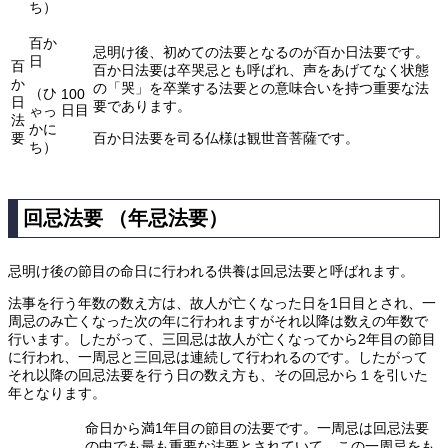
ち）
百か
忌明け後、初めての法要となるのが百か日法要です。
日
百
百か日法要は卒哭忌とも呼ばれ、声をあげてなく状態
か
の「哭」を卒業する法要との意味合いを持つ重要な法
（ひ
100
日
要であります。
日目
ゃっ
法
かに
要
百か日法要を司る仏様は観世音菩薩です。
ち）
回忌法要 （年忌法要）
忌明け後の節目の命日に行われる供養は回忌法要と呼ばれます。
法事を行う年数の数え方は、故人が亡くなった日を1日目とされ、一
周忌のみ亡くなった次の年に行われますがそれ以降は数えの年数で
行います。したがって、三回忌は故人が亡くなってから2年目の節目
に行われ、一周忌と三回忌は連続して行われるのです。したがって
それ以降の回忌法要を行う日の数え方も、その回忌から１を引いた
年となります。
命日から満1年目の節目の法要です。一周忌は回忌法要
の中でも最も重要な法要とされていて、この一周忌をも