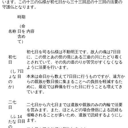
います。この十三の仏様が初七日から三十三回忌の十三回の法要の
守護仏となります。
時期
（命
名称
日を
内容
含め
て）
初七日を司る仏様は不動明王です。故人の魂は7日目
初七
に、この世とあの世の境にある三途の川にたどり着く
日
とされていて、その先の道のりが苦労がすくなくなる
ように法要を行います。
（し
7日
ょな
目
本来は命日から数えて7日目に行うものですが、遠方か
の
らの親族が数日後に集まることへの負担を軽減するた
か）
めに、最近では葬儀を行った日に行うことも増えてき
ています。
二七
二七日から六七日までは遺族や親族のみの内輪で法要
日
を営みます。また、ほとんどの場合僧侶による読経も
省略されることが多いため、遺族で読経するようにし
（ふ
14
ます。
日目
たな
の