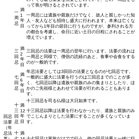
って喪が明けるとされています。
満
一
一周忌には遺族や親族だけでなく、故人と親しかった知
1
周
年
人・友人なども招待し盛大に行われます。本来は亡くな
忌
目
ってから1年目の節目に行うものですが、参列される方
の都合を考慮し、命日に近い土日の日程にされることが
増えています。
満
三
三回忌の法要は一周忌の翌年に行います。法要の流れは
2
回
一周忌と同様で、僧侶の読経のあと、食事や会食をする
年
忌
のが一般的です。
目
年忌法要としては3回目の法要となるのが七回忌です。
満
七
一般的に盛大に法要を行うのは三回忌までのことが多
6
回
く、七回忌以降は遺族や親族のみの集まりとしたり、ほ
年
忌
かのご先祖様とあわせて法要が行われることもありま
目
す。
十三回忌を司る仏様は大日如来です。
十
満
三
十三回忌以降は法要を行わなかったり、遺族と親族のみ
12
年
回
でこじんまりとした法要にすることが多くなっていま
回忌
目
忌
す。
法要
（年
十
忌法
満
七
十七回忌は家族だけでで行う、他の回忌法要と一緒に行
要）
16