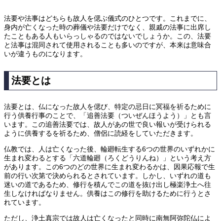
法要や法事はどちらも故人を偲ぶ儀式のひとつです。これまでに、
身内が亡くなった時の葬儀や法要だけでなく、親戚の法事に出席し
たこともある人もいらっしゃるのではないでしょうか。この、法要
と法事は混同されて使用されることも多いのですが、本来は意味合
いが違うものになります。
法要とは
法要とは、仏になった故人を偲び、特定の忌日に冥福を祈るために
行う供養行事のことで、「追善法要（ついぜんほうよう）」とも言
います。この追善法要では、故人があの世で良い報いが受けられる
ように供養するを祈るため、僧侶に読経をしていただきます。
仏教では、人は亡くなった後、輪廻転生する6つの世界のいずれかに
生まれ変わるとする「六道輪廻（ろくどうりんね）」という考え方
があります。この6つのどの世界に生まれ変わるかは、因果応報で生
前の行い次第で決められるとされています。しかし、いずれの道も
迷いの道であるため、修行を積んでこの道を抜け出し極楽浄土へ往
生しなければなりません。供養はこの修行を助けるために行うとさ
れています。
ただし、浄土真宗では故人は亡くなったと同時に南無阿弥陀仏によ