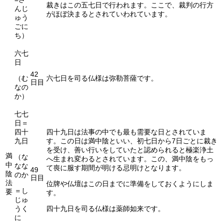
裁きはこの五七日で行われます。ここで、裁判の行方
んじ
がほぼ決まるとされていわれています。
ゅう
ごに
ち）
六七
日
42
（む
六七日を司る仏様は弥勒菩薩です。
日目
なの
か）
七七
日＝
四十
四十九日は法事の中でも最も需要な日とされていま
九日
す。この日は満中陰といい、初七日から7日ごとに裁き
を受け、善い行いをしていたと認められると極楽浄土
満
（な
へ生まれ変わるとされています。この、満中陰をもっ
中
なな
て喪に服す期間が明ける忌明けとなります。
49
陰
のか
日目
法
位牌や仏壇はこの日までに準備をしておくようにしま
＝し
要
す。
じゅ
うく
四十九日を司る仏様は薬師如来です。
に