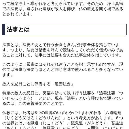
って極楽浄土へ導かれると考えられています。そのため、浄土真宗
での法要は、遺された遺族が故人を偲び、仏の教えを聞く場である
とされています。
法事とは
法事とは、法要のあとで行う会食も含んだ行事全体を指していま
す。つまり、法要は僧侶を呼んで読経をしていただく儀式のみであ
ることに対して、法事には法要も含んだ仏事全体を指しています。
このように、厳密にはそれぞれ違うことを指し示すものですが、現
代では法事も法要もほとんど同じ意味で使われること多くなってい
ます。
故人を忌日ごとに供養する「追善法要」
特定の故人の忌日に、冥福を祈って執り行う法要を「追善法要（つ
いぜんほうよう）」といい、現在「法事」という呼び名で通ってい
るのは、この追善法要のことです。
仏教には、死者は6つの世界のいずれかに生まれ変わる「六道輪廻
（りくどう又はろくどうりんね）」という考え方があります。６つ
の世界とは、地獄道（じこくどう）、餓鬼道（がきどう）、畜生道
（ちくしょうどう）、修羅堂（しゅらどう）、人間道（にんげんど