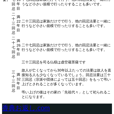
年
回
うなど小さい規模で行ったりすることも多いです。
目
忌
二
満
十
二十三回忌は家族だけでで行う、他の回忌法要と一緒に
22
三
年
行うなど小さい規模で行ったりすることも多いです。
回
目
忌
二
満
十
二十七回忌は家族だけでで行う、他の回忌法要と一緒に
26
七
年
行うなど小さい規模で行ったりすることも多いです。
回
目
忌
三十三回忌を司る仏様は虚空蔵菩薩です
故人が亡くなってから30年以上たっての法要は故人を直
三
満
接知る人も少なくなっているでしょう。回忌法要は三十
十
32
三回忌（宗派や団体によっては五十回忌）をもって弔い
三
年
上げとされることが多くなっています。
回
目
忌
弔い上げの後はその家の「先祖代々」として祀られるこ
とになります。
香典お返し.com